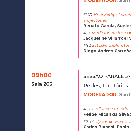
MODERADOR:
Sant
#107
Knowledge Actors 
Trajectories
Renato Garcia, Suele
#37
Medición de las ca
Jacqueline Villarroel
#82
Estudio explorator
Diego Andres Carreño
09h00
SESSÃO PARALELA 
Sala 203
Redes, território
MODERADOR:
Sant
#100
Influence of indus
Felipe Micail da Silva
#26
A dynamic view on 
Carlos Bianchi, Pabl