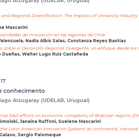
iago Alzugaray (UDELAR, Uruguai)
and Regional Diversification: The Impacts of University-Industry
ne Mascarini
pacidades de innovación en las regiones de Chile
 Valenzuela, Nadia Albis Salas, Constanza Reyes Bastías
io sobre el Desarrollo Regional Divergente, un enfoque desde lo
 Dueñas, Walter Lugo Ruiz Castañeda
17
s e conhecimento
iago Alzugaray (UDELAR, Uruguai)
trial R&D efforts on economic complexity of Brazilian regions (2
 Smolski, Janaina Ruffoni, Suelene Mascarini
the Latin American Innovation Systems at continental, national 
o Galaso, Sergio Palomeque