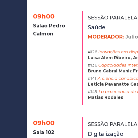
09h00
SESSÃO PARALELA
Salão Pedro
Saúde
Calmon
MODERADOR:
Juli
#126
Inovações em dispo
Luisa Alem Ribeiro, A
#136
Capacidades Inter
Bruno Cabral Muniz Fr
#141
A ciência canábica
Leticia Pavanatte Ga
#149
La experiencia de 
Matias Rodales
09h00
SESSÃO PARALELA 
Sala 102
Digitalização