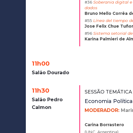
#36
Soberania digital 
dados
Bruno Mello Corrêa d
#55
Línea del tiempo de
Jose Felix Chue Tuño
#96
Sistema setorial 
Karina Palmieri de A
11h00
Salão Dourado
11h30
SESSÃO TEMÁTICA
Salão Pedro
Economia Política
Calmon
MODERADOR:
Mari
Carina Borrastero
(UNC, Argentina)