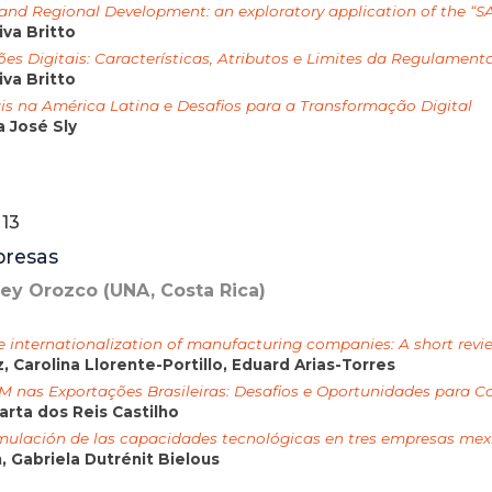
nd Regional Development: an exploratory application of the “S
va Britto
es Digitais: Características, Atributos e Limites da Regulame
va Britto
ais na América Latina e Desafios para a Transformação Digital
a José Sly
13
presas
rey Orozco (UNA, Costa Rica)
e internationalization of manufacturing companies: A short revi
, Carolina Llorente-Portillo, Eduard Arias-Torres
 nas Exportações Brasileiras: Desafios e Oportunidades para C
arta dos Reis Castilho
umulación de las capacidades tecnológicas en tres empresas m
, Gabriela Dutrénit Bielous