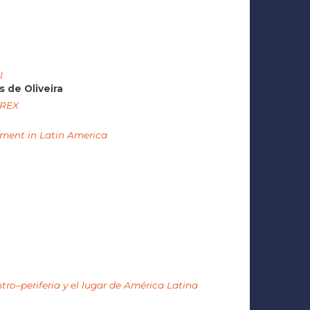
l
 de Oliveira
DREX
iment in Latin America
ro–periferia y el lugar de América Latina