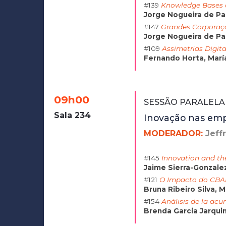
#139
Knowledge Bases a
Jorge Nogueira de Pai
#147
Grandes Corporaçõ
Jorge Nogueira de Pai
#109
Assimetrias Digit
Fernando Horta, Marí
09h00
SESSÃO PARALELA 
Sala 234
Inovação nas em
MODERADOR:
Jeff
#145
Innovation and th
Jaime Sierra-Gonzalez
#121
O Impacto do CBAM
Bruna Ribeiro Silva, M
#154
Análisis de la ac
Brenda Garcia Jarquin