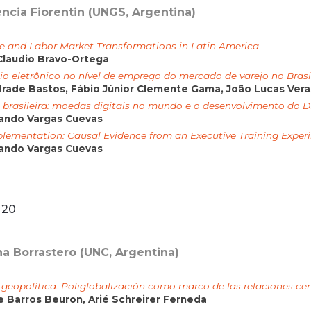
encia Fiorentin (UNGS, Argentina)
ence and Labor Market Transformations in Latin America
 Claudio Bravo-Ortega
o eletrônico no nível de emprego do mercado de varejo no Brasi
rade Bastos, Fábio Júnior Clemente Gama, João Lucas Veras
 brasileira: moedas digitais no mundo e o desenvolvimento do 
nando Vargas Cuevas
plementation: Causal Evidence from an Executive Training Exper
nando Vargas Cuevas
 20
na Borrastero (UNC, Argentina)
geopolítica. Poliglobalización como marco de las relaciones cent
e Barros Beuron, Arié Schreirer Ferneda