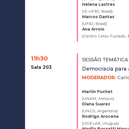
Helena Lastres
(IE-UFRJ, Brasil)
Marcos Dantas
(UFRJ, Brasil)
Ana Arroio
(Centro Celso Furtado, B
11h30
SESSÃO TEMÁTICA
Sala 203
Democracia para 
MODERADOR:
Carl
Martin Puchet
(UNAM, México)
Diana Suarez
(UNGS, Argentina)
Rodrigo Arocena
(UDELAR, Uruguai)
Marília Bassetti Marc