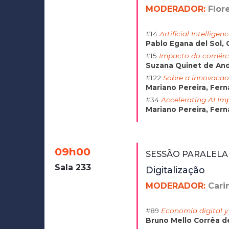
MODERADOR:
Flor
#14
Artificial Intellig
Pablo Egana del Sol,
#15
Impacto do comérci
Suzana Quinet de And
#122
Sobre a innovacao
Mariano Pereira, Fer
#34
Accelerating AI Im
Mariano Pereira, Fer
09h00
SESSÃO PARALELA
Sala 233
Digitalização
MODERADOR:
Cari
#89
Economía digital y 
Bruno Mello Corrêa d