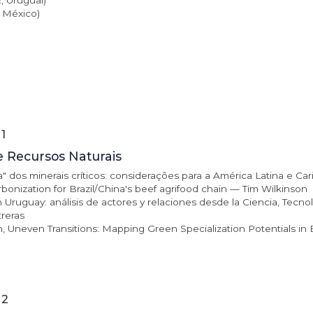
, Uruguai)
, México)
1
e Recursos Naturais
a" dos minerais críticos: considerações para a América Latina e C
bonization for Brazil/China's beef agrifood chain — Tim Wilkinson
Uruguay: análisis de actores y relaciones desde la Ciencia, Tecno
reras
 Uneven Transitions: Mapping Green Specialization Potentials in B
 2