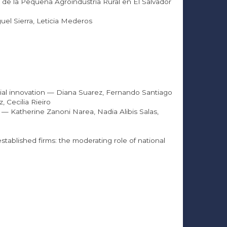
r de la Pequeña Agroindustria Rural en El Salvador
guel Sierra, Leticia Mederos
rial innovation — Diana Suarez, Fernando Santiago
 Cecilia Rieiro
 — Katherine Zanoni Narea, Nadia Alibis Salas,
stablished firms: the moderating role of national