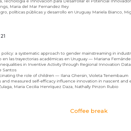
ia, Tecnología e Innovación para Desarrollar el Potencial Innovado
gs, Maria del Mar Fernandez Rey
agro, políticas públicas y desarrollo en Uruguay Mariela Bianco, Mi
21
 policy: a systematic approach to gender mainstreaming in indust
 en las trayectorias académicas en Uruguay — Mariana Fernández,
nequalities in Inventive Activity through Regional Innovation Data
ne Santos
inating the role of children — Ilana Ghersin, Violeta Tenembaum
 and measured self-efficacy influence innovation in nascent and e
Zulaga, Maria Cecilia Henríquez Daza, Nathally Pinzon Rubio
Coffee break