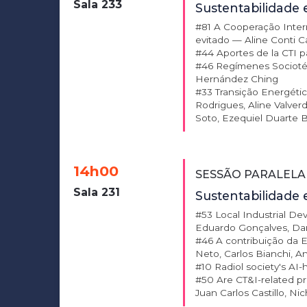
Sala 233
Sustentabilidade 
#81 A Cooperação Intern
evitado — Aline Conti C
#44 Aportes de la CTI p
#46 Regímenes Sociotécn
Hernández Ching
#33 Transição Energétic
Rodrigues, Aline Valver
Soto, Ezequiel Duarte
14h00
SESSÃO PARALELA
Sala 231
Sustentabilidade 
#53 Local Industrial De
Eduardo Gonçalves, Dani
#46 A contribuição da 
Neto, Carlos Bianchi, 
#10 Radiol society's A
#50 Are CT&I-related pr
Juan Carlos Castillo, Ni