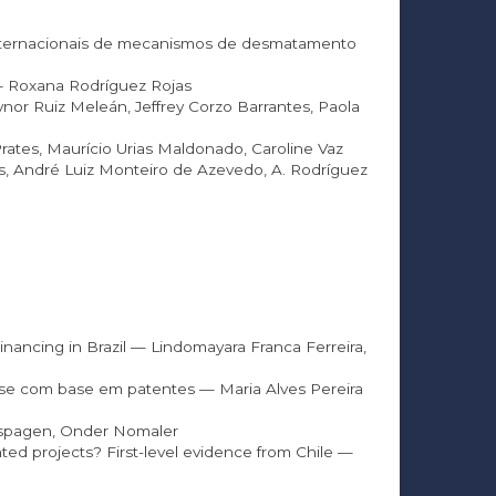
s internacionais de mecanismos de desmatamento
 — Roxana Rodríguez Rojas
nor Ruiz Meleán, Jeffrey Corzo Barrantes, Paola
ates, Maurício Urias Maldonado, Caroline Vaz
es, André Luiz Monteiro de Azevedo, A. Rodríguez
nancing in Brazil — Lindomayara Franca Ferreira,
ise com base em patentes — Maria Alves Pereira
erspagen, Onder Nomaler
ted projects? First-level evidence from Chile —