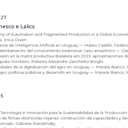
 27
esco e Lalics
omy of Automation and Fragmented Production in a Global Econom
a, Erica Owen
ma de Inteligencia Artificial en Uruguay — Mateo Castillo, Federi
atentamiento del conocimiento tradicional: caso amazônico — Claud
lusión en la matriz productiva Brasileira em 2023: aproximacione
usto Monteiro, Roberta Alexandre Zanchetta Borghi
dades de la digitalización del agro en Uruguay — Mariela Bianco, 
agro, políticas públicas y desarrollo en Uruguay — Mariela Bianco, 
 5
a, Tecnología e Innovación para la Sustentabilidad de la Producció
de firmas vitivinícolas riojanas: construcción de capacidades y des
onzalo, Gabriela Starobinsky