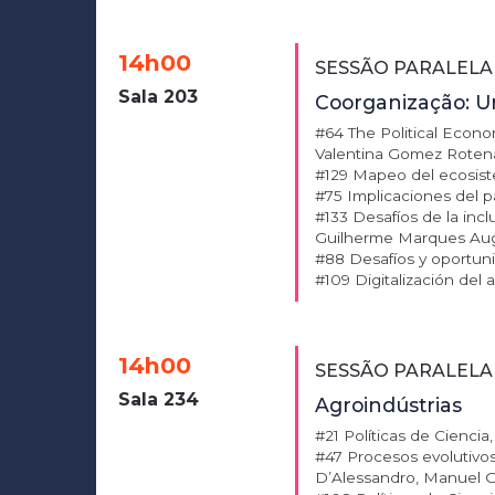
14h00
SESSÃO PARALELA
Sala 203
Coorganização: Un
#64 The Political Econ
Valentina Gomez Roten
#129 Mapeo del ecosiste
#75 Implicaciones del p
#133 Desafíos de la inc
Guilherme Marques Aug
#88 Desafíos y oportuni
#109 Digitalización del 
14h00
SESSÃO PARALELA
Sala 234
Agroindústrias
#21 Políticas de Cienci
#47 Procesos evolutivos 
D’Alessandro, Manuel G