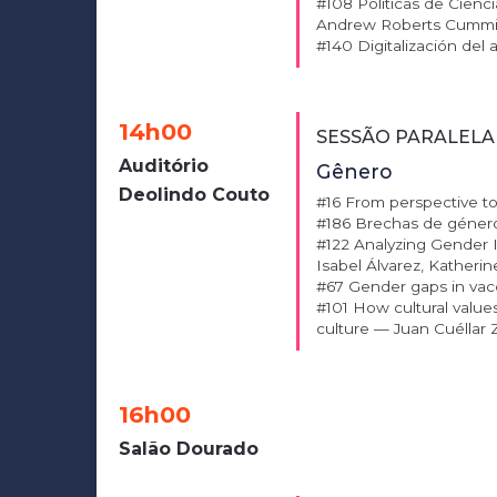
#108 Políticas de Cienc
Andrew Roberts Cummin
#140 Digitalización del 
14h00
SESSÃO PARALELA 
Auditório
Gênero
Deolindo Couto
#16 From perspective to
#186 Brechas de género
#122 Analyzing Gender I
Isabel Álvarez, Katheri
#67 Gender gaps in vacc
#101 How cultural values
culture — Juan Cuéllar 
16h00
Salão Dourado