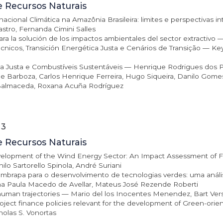
e Recursos Naturais
acional Climática na Amazônia Brasileira: limites e perspectiva
astro, Fernanda Cimini Salles
ara la solución de los impactos ambientales del sector extractivo
icos, Transición Energética Justa e Cenários de Transição — Key
a Justa e Combustíveis Sustentáveis — Henrique Rodrigues dos Pr
de Barboza, Carlos Henrique Ferreira, Hugo Siqueira, Danilo Gom
 Balmaceda, Roxana Acuña Rodríguez
 3
e Recursos Naturais
velopment of the Wind Energy Sector: An Impact Assessment of Fi
lo Sartorello Spinola, André Suriani
Embrapa para o desenvolvimento de tecnologias verdes: uma anál
Ana Paula Macedo de Avellar, Mateus José Rezende Roberti
I-human trajectories — Mario del los Inocentes Menendez, Bart V
oject finance policies relevant for the development of Green-orien
cholas S. Vonortas