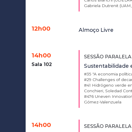
Carlos Bianchi (UDELAR
Gabriela Dutrenit (UAM
12h00
Almoço Livre
14h00
SESSÃO PARALELA 
Sala 102
Sustentabilidade 
#35 "A economia polític
#29 Challenges of decar
#41 Hidrógeno verde en 
Conchieri, Soledad Cont
#476 Uneven Innovation,
Gómez-Valenzuela
14h00
SESSÃO PARALELA