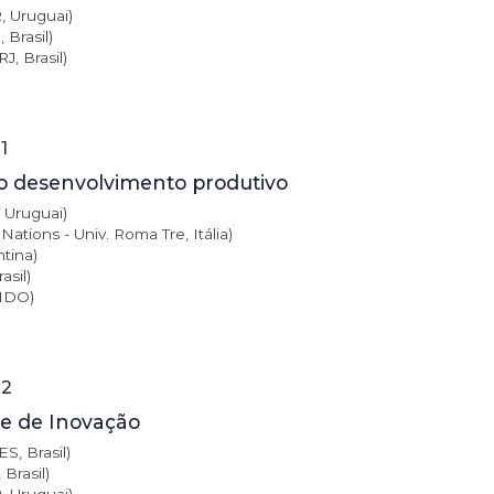
, Uruguai)
 Brasil)
, Brasil)
1
o desenvolvimento produtivo
 Uruguai)
 Nations - Univ. Roma Tre, Itália)
tina)
asil)
IDO)
 2
l e de Inovação
S, Brasil)
Brasil)