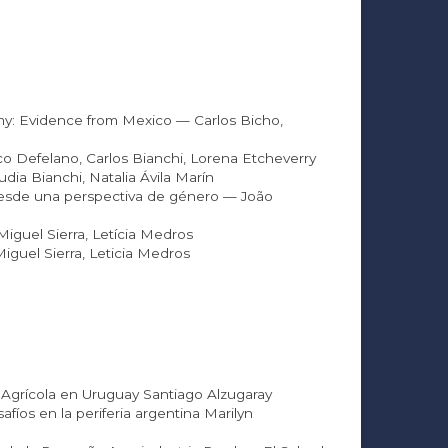
y: Evidence from Mexico — Carlos Bicho,
co Defelano, Carlos Bianchi, Lorena Etcheverry
ia Bianchi, Natalia Ávila Marín
s desde una perspectiva de género — João
Miguel Sierra, Letícia Medros
Miguel Sierra, Leticia Medros
n Agrícola en Uruguay Santiago Alzugaray
afíos en la periferia argentina Marilyn